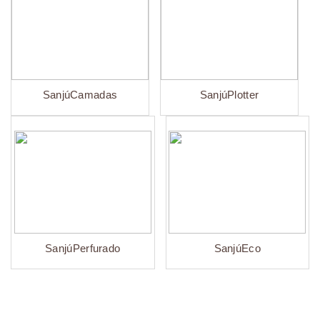
SanjúCamadas
SanjúPlotter
SanjúPerfurado
SanjúEco